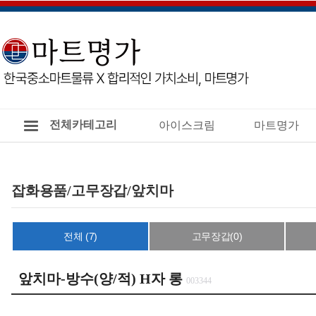
전체카테고리
아이스크림
마트명가
잡화용품/고무장갑/앞치마
전체 (7)
고무장갑(0)
앞치마-방수(양/적) H자 롱
003344