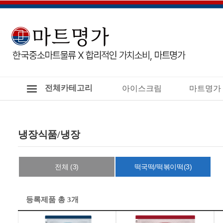
전체카테고리
아이스크림
마트명가
냉장식품/냉장
전체 (3)
떡국떡/떡볶이떡(3)
등록제품 총 3개