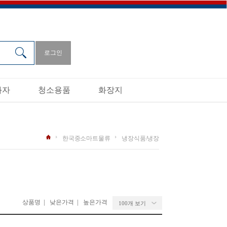
로그인
과자
청소용품
화장지
한국중소마트물류
냉장식품/냉장
|
|
상품명
낮은가격
높은가격