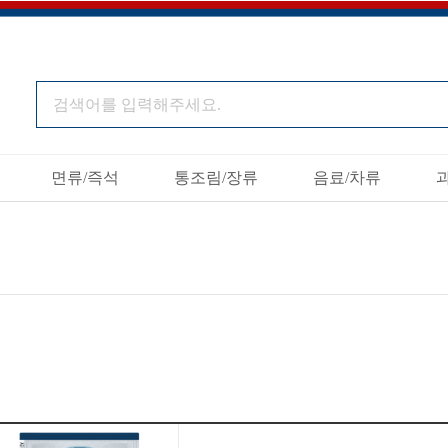
면류/즉석
통조림/장류
음료/차류