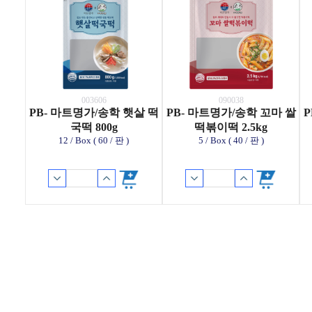
003606
090038
PB- 마트명가/송학 햇살 떡
PB- 마트명가/송학 꼬마 쌀
P
국떡 800g
떡볶이떡 2.5kg
12 / Box ( 60 / 판 )
5 / Box ( 40 / 판 )