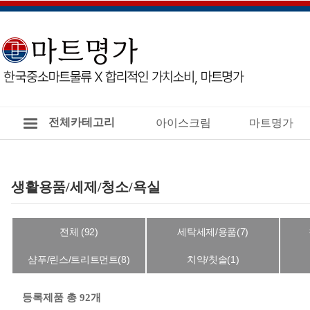
전체카테고리
아이스크림
마트명가
생활용품/세제/청소/욕실
전체 (92)
세탁세제/용품(7)
샴푸/린스/트리트먼트(8)
치약/칫솔(1)
등록제품 총 92개