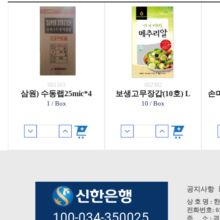
001263
002392
삼원) 수동랩25mic*4
보생고무장갑(10호) L
손마
1 / Box
10 / Box
공지사항 
상 호 명 
전화번호: 031
주 소 : 경