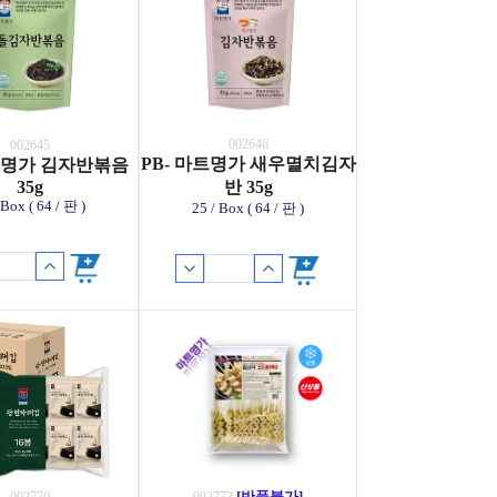
002646
002645
PB- 마트명가 새우멸치김자
마트명가 김자반볶음
35g
반 35g
 Box ( 64 / 판 )
25 / Box ( 64 / 판 )
[반품불가]