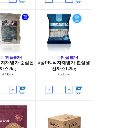
[반품불가]
[반품불가]
332
001400
-식자재명가 순살돈
#냉PB-식자재명가 흰살생
까스2kg
선까스1.2kg
4 / Box
6 / Box