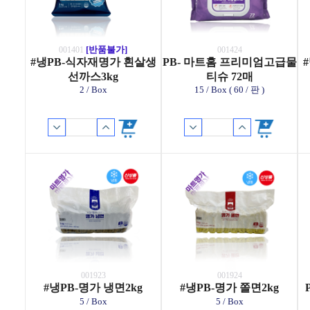
[반품불가]
001401
001424
#냉PB-식자재명가 흰살생
PB- 마트홈 프리미엄고급물
선까스3kg
티슈 72매
2 / Box
15 / Box ( 60 / 판 )
001923
001924
#냉PB-명가 냉면2kg
#냉PB-명가 쫄면2kg
5 / Box
5 / Box