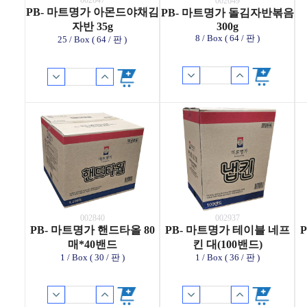
002647
002649
PB- 마트명가 아몬드야채김
PB- 마트명가 돌김자반볶음
자반 35g
300g
8 / Box ( 64 / 판 )
25 / Box ( 64 / 판 )
002840
002937
PB- 마트명가 핸드타올 80
PB- 마트명가 테이블 네프
매*40밴드
킨 대(100밴드)
1 / Box ( 30 / 판 )
1 / Box ( 36 / 판 )