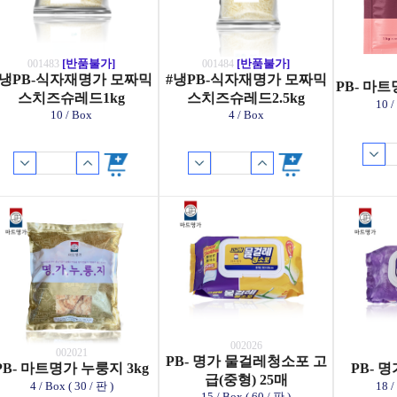
[반품불가]
[반품불가]
001483
001484
#냉PB-식자재명가 모짜믹
#냉PB-식자재명가 모짜믹
PB- 마트
스치즈슈레드1kg
스치즈슈레드2.5kg
10 /
10 / Box
4 / Box
002026
002021
PB- 명가 물걸레청소포 고
PB- 마트명가 누룽지 3kg
PB- 
급(중형) 25매
4 / Box ( 30 / 판 )
18 /
15 / Box ( 60 / 판 )