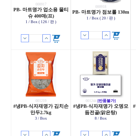
000917
000918
PB- 마트명가 업소용 물티
PB- 마트명가 점보롤 130m
슈 400매(프)
1 / Box ( 20 / 판 )
1 / Box ( 126 / 판 )
[반품불가]
001219
001244
#냉PB-식자재명가 김치손
#냉PB-식자재명가 오뎅모
만두2.7kg
듬전골(맑은탕)
3 / Box
8 / Box