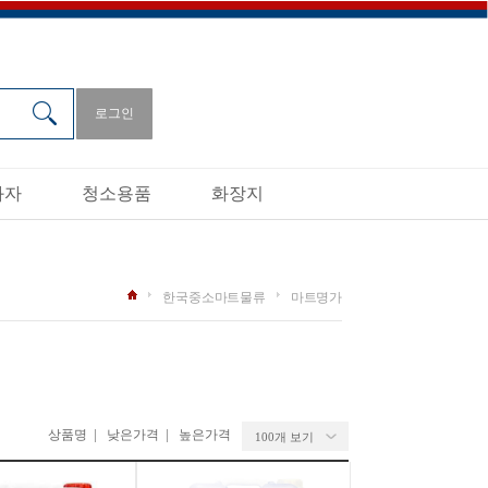
로그인
과자
청소용품
화장지
한국중소마트물류
마트명가
|
|
상품명
낮은가격
높은가격