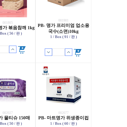
001901
001805
PB- 명가 프리미엄 업소용
명가 볶음참깨 1kg
국수(소면)10kg
 Box ( 56 / 판 )
1 / Box ( 91 / 판 )
002027
002077
명가 물티슈 150매
PB- 마트명가 위생종이컵
 Box ( 50 / 판 )
1 / Box ( 60 / 판 )