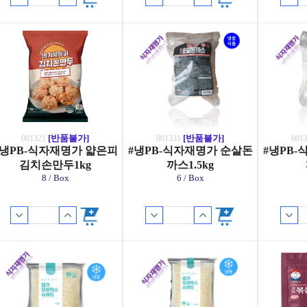
[반품불가]
[반품불가]
001321
001331
001
#냉PB-식자재명가 얇은피
#냉PB-식자재명가 순살돈
#냉PB
김치손만두1kg
까스1.5kg
8 / Box
6 / Box