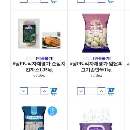
[반품불가]
[반품불가]
001307
001320
#냉PB-식자재명가 순살치
#냉PB-식자재명가 얇은피
킨까스1.35kg
고기손만두1kg
6 / Box
8 / Box