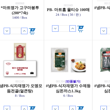
000968
001
001049
*마트명가 고구마봉투
#냉PB
PB- 마트홈 물티슈 100매
(200*7속)
24 / Box ( 50 / 판 )
1400 / Box
[반품불가]
001245
001304
001
#냉PB-식자재명가 오뎅모
#냉PB-식자재명가 수제등
#냉PB
듬전골(얼큰탕)
심돈까스1.3kg
심돈
8 / Box
6 / Box