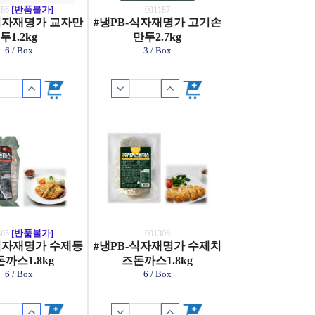
[반품불가]
186
001187
-식자재명가 교자만
#냉PB-식자재명가 고기손
두1.2kg
만두2.7kg
6 / Box
3 / Box
[반품불가]
305
001306
-식자재명가 수제등
#냉PB-식자재명가 수제치
까스1.8kg
즈돈까스1.8kg
6 / Box
6 / Box