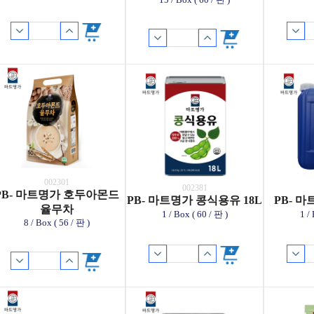
002301
002381
PB- 마트명가 호두아몬드
PB- 마트명가 콩식용유 18L
PB- 마
율무차
1 / Box ( 60 / 판 )
1 /
8 / Box ( 56 / 판 )