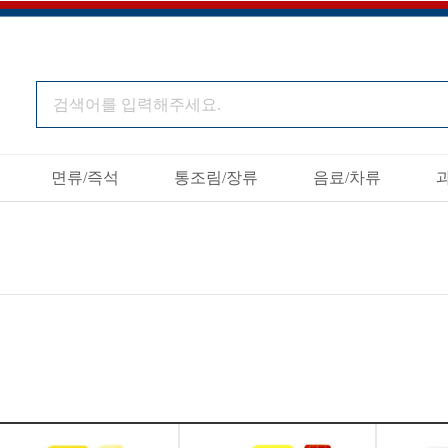
면류/즉석
통조림/장류
음료/차류