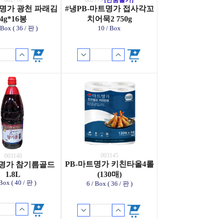
002770
002773
트명가 광천 파래김
#냉PB-마트명가 접사각꼬
4g*16봉
치어묵2 750g
 Box ( 36 / 판 )
10 / Box
003145
003140
PB-마트명가 키친타올4롤
트명가 참기름골드
1.8L
(130매)
 Box ( 40 / 판 )
6 / Box ( 36 / 판 )