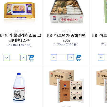
002559
002569
PB- 명가 물걸레청소포 고
PB- 마트명가 종합전병
PB- 
급(대형) 25매
750g
1 / Box ( 200 / 판 )
25 /
15 / Box ( 60 / 판 )