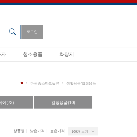
로그인
과자
청소용품
화장지
한국중소마트물류
생활용품/일회용품
이(73)
김장용품(10)
|
|
상품명
낮은가격
높은가격