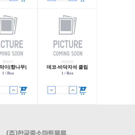
003451
003452
막이[향나무]
데코-바닥자석 클립
1 / Box
1 / Box