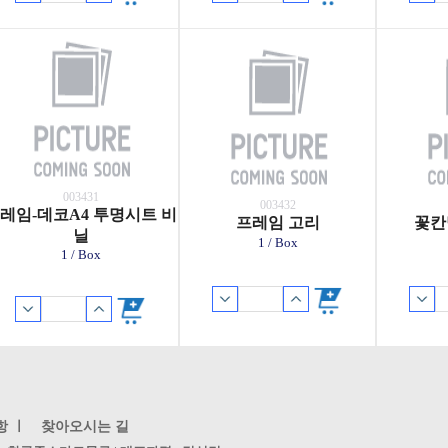
003431
003432
레임-데코A4 투명시트 비
프레임 고리
꽃칸
닐
1 / Box
1 / Box
항 ㅣ
찾아오시는 길