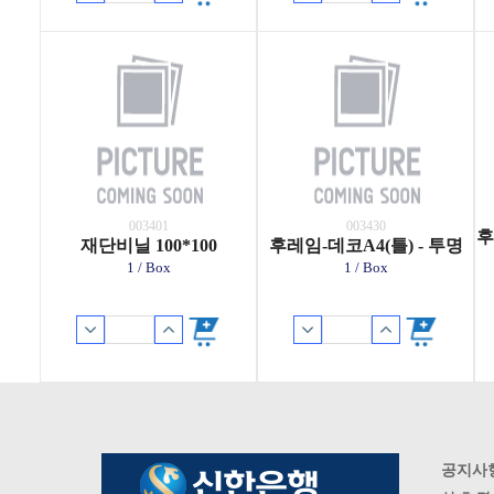
003401
003430
후
재단비닐 100*100
후레임-데코A4(틀) - 투명
1 / Box
1 / Box
공지사