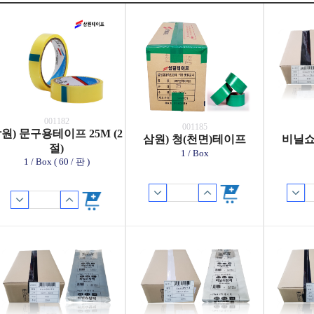
001182
001185
원) 문구용테이프 25M (2
삼원) 청(천면)테이프
비닐쇼
절)
1 / Box
1 / Box ( 60 / 판 )