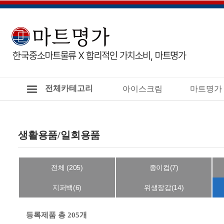
전체카테고리
아이스크림
마트명가
생활용품/일회용품
전체 (205)
종이컵(7)
지퍼백(6)
위생장갑(14)
등록제품 총 205개