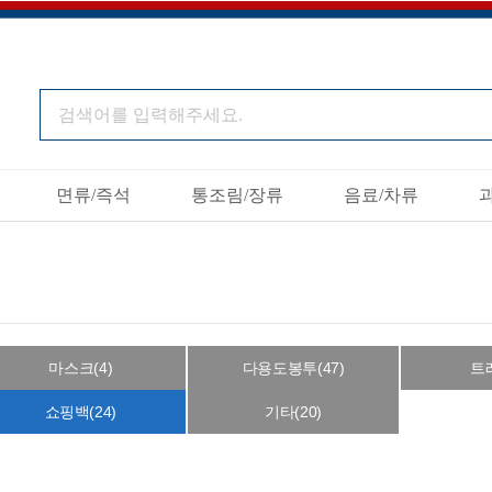
면류/즉석
통조림/장류
음료/차류
마스크(4)
다용도봉투(47)
트레
쇼핑백(24)
기타(20)