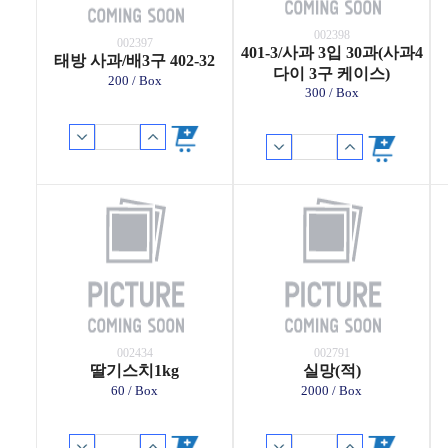
002398
002397
401-3/사과 3입 30과(사과4
태방 사과/배3구 402-32
다이 3구 케이스)
200 / Box
300 / Box
002434
002791
딸기스치1kg
실망(적)
60 / Box
2000 / Box