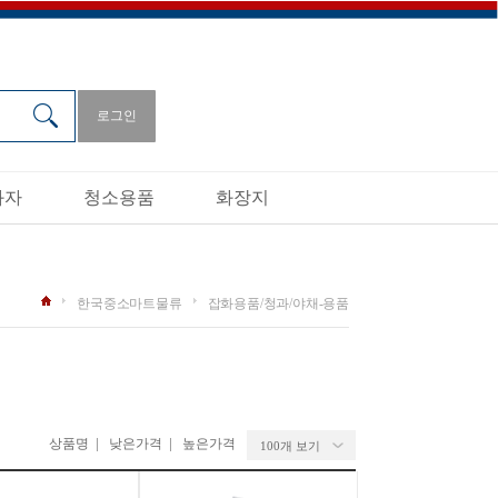
로그인
과자
청소용품
화장지
한국중소마트물류
잡화용품/청과/야채-용품
|
|
상품명
낮은가격
높은가격