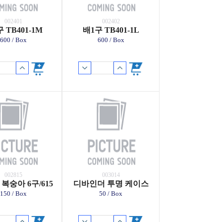
002401
002402
 TB401-1M
배1구 TB401-1L
600 / Box
600 / Box
002815
003014
5 복숭아 6구/615
디바인더 투명 케이스
150 / Box
50 / Box