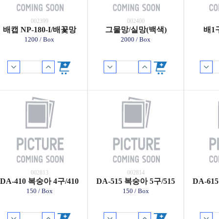
002399
002400
배캡 NP-180-I/배꽃망
그물망/실망(백색)
배1구
1200 / Box
2000 / Box
002813
002814
DA-410 복숭아 4구/410
DA-515 복숭아 5구/515
DA-61
150 / Box
150 / Box