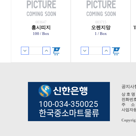
003647
003715
홍시띠지
오렌지망
100 / Box
1 / Box
공지사
상 호 
전화번호: 0
주 소 :
사업자등록
Copyri