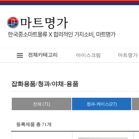
전체카테고리
아이스크림
마트명가
잡화용품/청과/야채-용품
전체 (71)
청과-케이스(27)
등록제품 총 71개