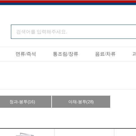
면류/즉석
통조림/장류
음료/차류
청과-봉투(16)
야채-봉투(28)