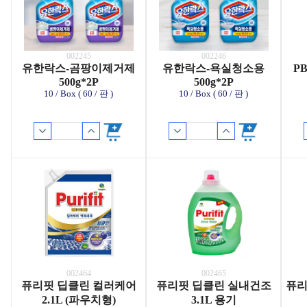
002245
002246
유한락스-곰팡이제거제
유한락스-욕실청소용
P
500g*2P
500g*2P
10 / Box ( 60 / 판 )
10 / Box ( 60 / 판 )
002464
002465
퓨리핏 딥클린 컬러케어
퓨리핏 딥클린 실내건조
퓨리
2.1L (파우치형)
3.1L 용기