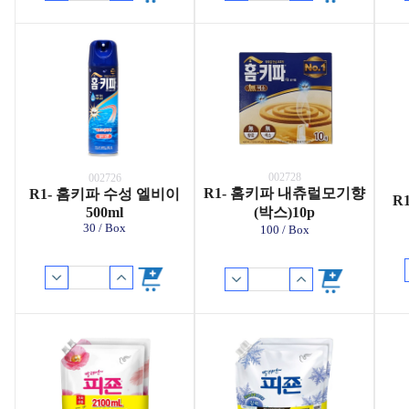
002728
002726
R1- 홈키파 내츄럴모기향
R1- 홈키파 수성 엘비이
R
500ml
(박스)10p
30 / Box
100 / Box