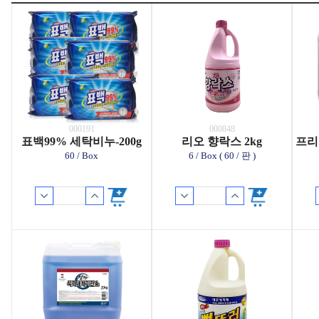
000191
000848
표백99% 세탁비누-200g
리오 향락스 2kg
프리
60 / Box
6 / Box ( 60 / 판 )