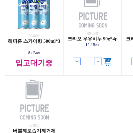
004008
004006
크리오 우유비누 90g*4p
크리
해피홈 스카이향 500ml*3
12 / Box
8 / Box
입고대기중
004055
버블제로습기제거제