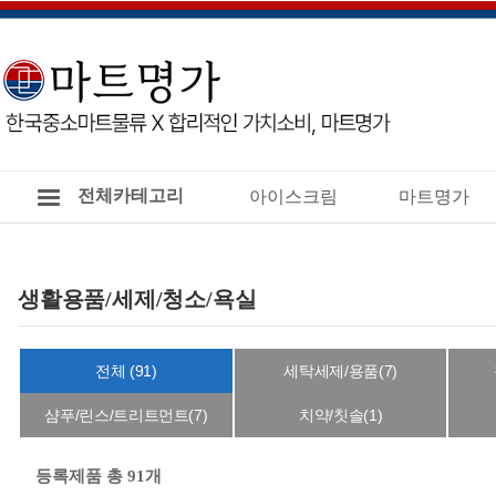
전체카테고리
아이스크림
마트명가
생활용품/세제/청소/욕실
전체 (91)
세탁세제/용품(7)
샴푸/린스/트리트먼트(7)
치약/칫솔(1)
등록제품 총 91개