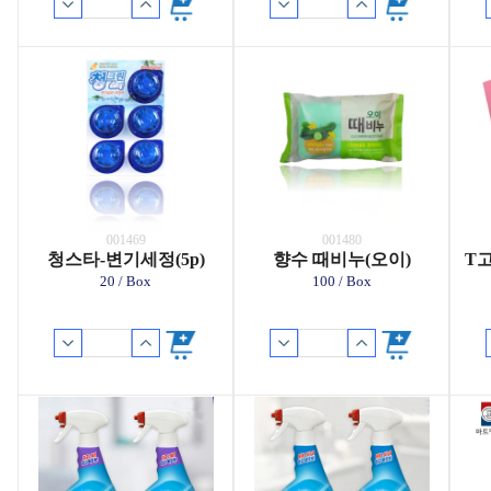
001469
001480
청스타-변기세정(5p)
향수 때비누(오이)
T
20 / Box
100 / Box