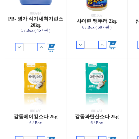
000914
001068
PB- 명가 식기세척기린스
샤이린 뻥뚜러 2kg
삼
20kg
6 / Box ( 60 / 판 )
1 / Box ( 45 / 판 )
001460
001461
감동베이킹소다 2kg
감동과탄산소다 2kg
6 / Box
6 / Box