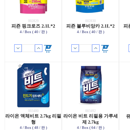
002829
002830
피죤 핑크로즈 2.1L*2
피죤 블루비앙카 2.1L*2
피죤
4 / Box ( 40 / 판 )
4 / Box ( 40 / 판 )
003480
003492
라이온 액체비트 2.7kg 리필
라이온 비트 리필용 가루세
형
제 2.7kg
4 / Box ( 48 / 판 )
4 / Box ( 64 / 판 )