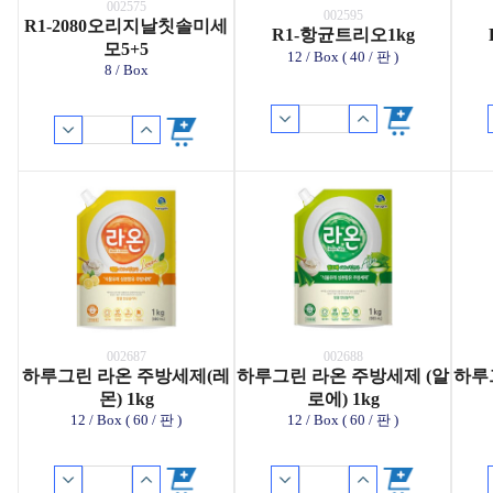
002575
002595
R1-2080오리지날칫솔미세
R1-항균트리오1kg
모5+5
12 / Box ( 40 / 판 )
8 / Box
002687
002688
하루그린 라온 주방세제(레
하루그린 라온 주방세제 (알
하루
몬) 1kg
로에) 1kg
12 / Box ( 60 / 판 )
12 / Box ( 60 / 판 )