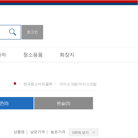
로그인
과자
청소용품
화장지
한국중소마트물류
아이스크림/아이스크림
콘(0)
펜슬(3)
|
|
상품명
낮은가격
높은가격