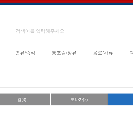
면류/즉석
통조림/장류
음료/차류
컵(3)
모나가(2)