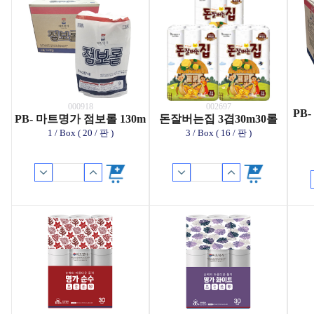
000918
002697
PB
PB- 마트명가 점보롤 130m
돈잘버는집 3겹30m30롤
1 / Box ( 20 / 판 )
3 / Box ( 16 / 판 )