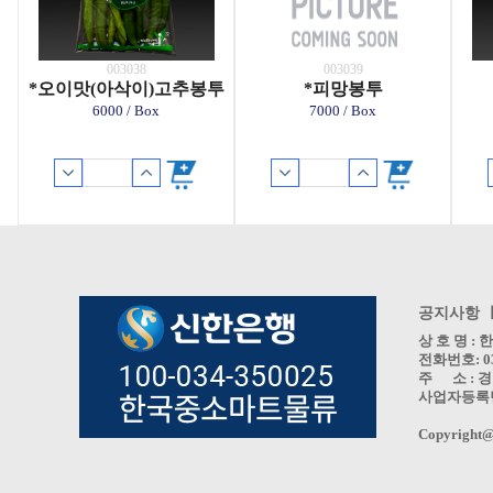
003038
003039
*오이맛(아삭이)고추봉투
*피망봉투
6000 / Box
7000 / Box
공지사항 
상 호 명 
전화번호: 031
주 소 : 경
사업자등록번호 
Copyright