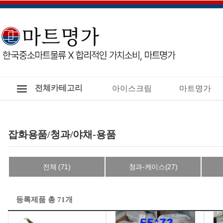
전체카테고리
아이스크림
마트명가
잡화용품/청과/야채-용품
전체 (71)
청과-케이스(27)
등록제품 총 71개