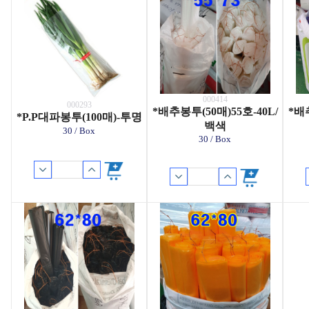
000414
000293
*배추봉투(50매)55호-40L/
*배추
*P.P대파봉투(100매)-투명
백색
30 / Box
30 / Box